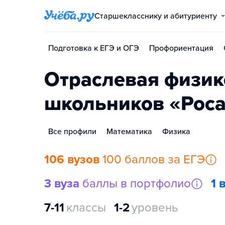
Старшекласснику и абитуриенту
Подготовка к ЕГЭ и ОГЭ
Профориентация
Отраслевая физик
школьников «Рос
Все профили
Математика
Физика
106 вузов
100 баллов за ЕГЭ
3 вуза
баллы в портфолио
1 
7-11
классы
1-2
уровень