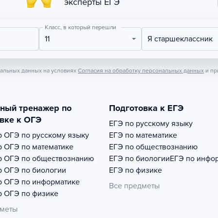
эксперты ЕГЭ
Класс, в который перешли
11
Я старшеклассник
нальных данных на условиях
Согласия на обработку персональных данных
и пр
тный тренажер по
Подготовка к ЕГЭ
вке к ОГЭ
ЕГЭ по русскому языку
р
ОГЭ по русскому языку
ЕГЭ по математике
р
ОГЭ по математике
ЕГЭ по обществознанию
р
ОГЭ по обществознанию
ЕГЭ по биологии
ЕГЭ по инфо
р
ОГЭ по биологии
ЕГЭ по физике
р
ОГЭ по информатике
Все предметы
р
ОГЭ по физике
дметы