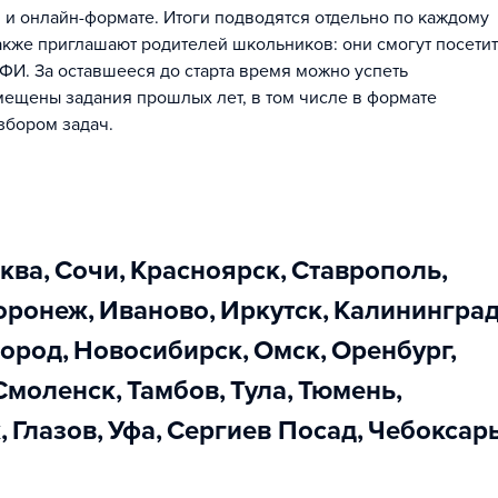
и онлайн-формате. Итоги подводятся отдельно по каждому
акже приглашают родителей школьников: они смогут посетит
И. За оставшееся до старта время можно успеть
змещены задания прошлых лет, в том числе в формате
збором задач.
сква
,
Сочи
,
Красноярск
,
Ставрополь
,
Воронеж
,
Иваново
,
Иркутск
,
Калинингра
город
,
Новосибирск
,
Омск
,
Оренбург
,
Смоленск
,
Тамбов
,
Тула
,
Тюмень
,
к
,
Глазов
,
Уфа
,
Сергиев Посад
,
Чебоксар