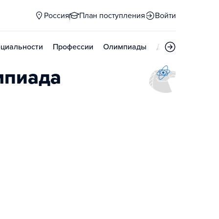
Россия
План поступления
Войти
циальности
Профессии
Олимпиады
Дни открытых д
мпиада