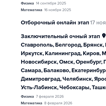
физика
14 сентября 2025
математика
16 ноября 2025
отборочный онлайн этап
17 но
заключительный очный этап
Ставрополь
,
Белгород
,
Брянск
,
Иркутск
,
Калининград
,
Киров
,
Новосибирск
,
Омск
,
Оренбург
,
Самара
,
Балаково
,
Екатеринбур
Димитровград
,
Челябинск
,
Яр
Усть-Лабинск
,
Чебоксары
,
Ташк
физика
7 февраля 2026
математика
8 февраля 2026