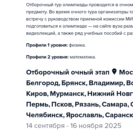
Отборочный тур олимпиады проводится в очном 
предмету. Во время очного тура организаторы т
встречу с руководством приемной комиссии МИФ
подготовиться к олимпиаде — на сайте вуза ра
видеолекций, а также ряд учебных пособий с ра
Профили 1 уровня:
физика
.
Профили 2 уровня:
математика
.
отборочный очный этап
Мо
Белгород
,
Брянск
,
Владимир
,
Киров
,
Мурманск
,
Нижний Нов
Пермь
,
Псков
,
Рязань
,
Самара
,
Челябинск
,
Ярославль
,
Саранс
14 сентября - 16 ноября 2025