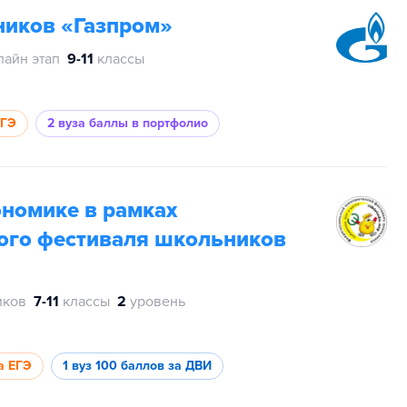
ников «Газпром»
лайн этап
9-11
классы
ЕГЭ
2 вуза
баллы в портфолио
номике в рамках
ого фестиваля школьников
иков
7-11
классы
2
уровень
а ЕГЭ
1 вуз
100 баллов за ДВИ