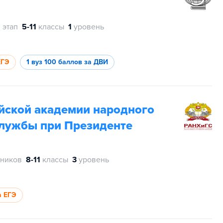
 этап
5-11
классы
1
уровень
ЕГЭ
1 вуз
100 баллов за ДВИ
йской академии народного
службы при Президенте
тников
8-11
классы
3
уровень
а ЕГЭ