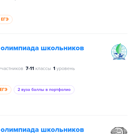
 ЕГЭ
я олимпиада школьников
участников
7-11
классы
1
уровень
 ЕГЭ
2 вуза
баллы в портфолио
я олимпиада школьников