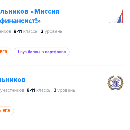
ольников «Миссия
финансист!»
ников
8-11
классы
2
уровень
 ЕГЭ
1 вуз
баллы в портфолио
льников
 участников
8-11
классы
3
уровень
а ЕГЭ