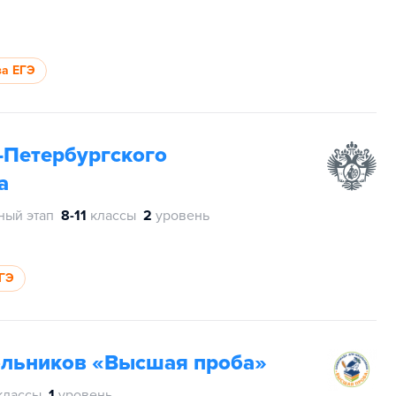
за ЕГЭ
-Петербургского
а
ный этап
8-11
классы
2
уровень
ЕГЭ
ольников «Высшая проба»
классы
1
уровень