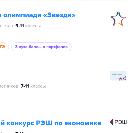
 олимпиада «Звезда»
н этап
9-11
классы
ЕГЭ
3 вуза
баллы в портфолио
астников
7-11
классы
й конкурс РЭШ по экономике