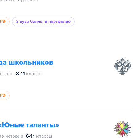
ЕГЭ
3 вуза
баллы в портфолио
да школьников
н этап
8-11
классы
ЕГЭ
«Юные таланты»
по истории
6-11
классы