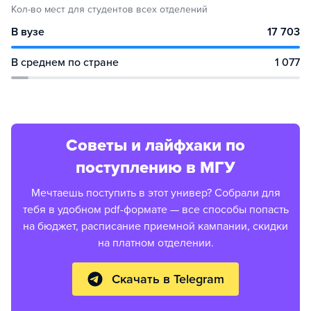
Кол-во мест для студентов всех отделений
В вузе
17 703
В среднем по стране
1 077
Советы и лайфхаки по
поступлению в МГУ
Мечтаешь поступить в этот универ? Собрали для
тебя в удобном pdf-формате — все способы попасть
на бюджет, расписание приемной кампании, скидки
на платном отделении.
Скачать в Telegram