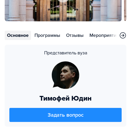
Основное
Программы
Отзывы
Мероприятия
Но
Представитель вуза
Тимофей Юдин
Задать вопрос