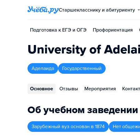
Старшекласснику и абитуриенту
Подготовка к ЕГЭ и ОГЭ
Профориентация
University of Adela
Аделаида
Государственный
Основное
Отзывы
Мероприятия
Контак
Об учебном заведении
Зарубежный вуз
основан в
1874
Нет общеж