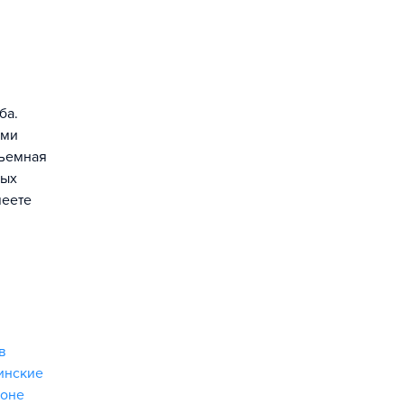
ба.
ыми
съемная
ных
меете
в
инские
ионе