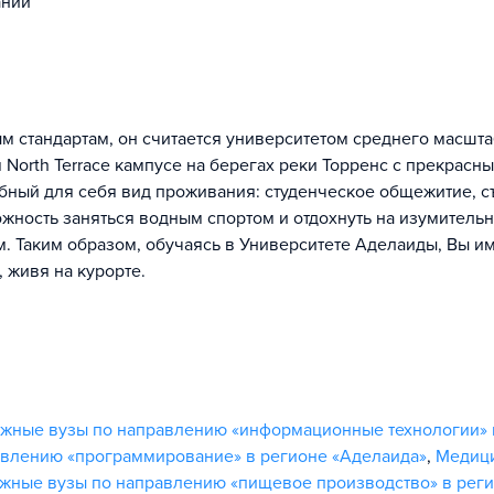
ании
м стандартам, он считается университетом среднего масшта
 North Terrace кампусе на берегах реки Торренс с прекрасн
обный для себя вид проживания: студенческое общежитие, 
ожность заняться водным спортом и отдохнуть на изумитель
м. Таким образом, обучаясь в Университете Аделаиды, Вы и
 живя на курорте.
жные вузы по направлению «информационные технологии» 
авлению «программирование» в регионе «Аделаида»
,
Медиц
жные вузы по направлению «пищевое производство» в рег