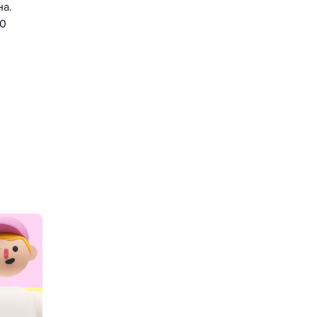
на.
00