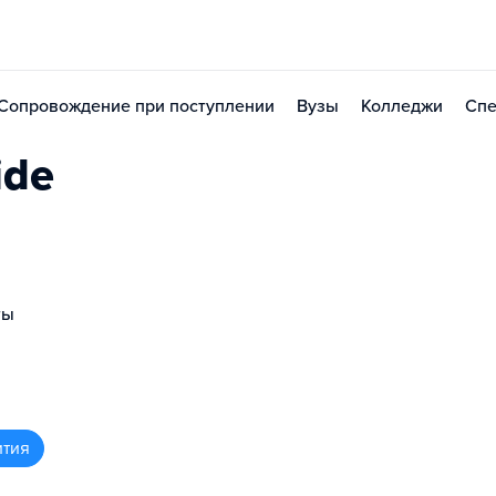
Сопровождение при поступлении
Вузы
Колледжи
Спе
ide
ты
ития