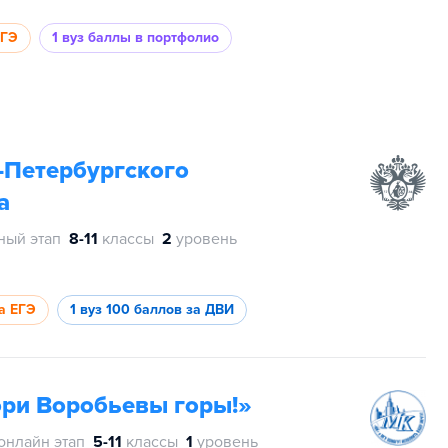
ЕГЭ
1 вуз
баллы в портфолио
-Петербургского
а
ный этап
8-11
классы
2
уровень
а ЕГЭ
1 вуз
100 баллов за ДВИ
ри Воробьевы горы!»
онлайн этап
5-11
классы
1
уровень