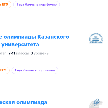
а ЕГЭ
1 вуз
баллы в портфолио
 олимпиады Казанского
 университета
этап
7-11
классы
3
уровень
 ЕГЭ
1 вуз
баллы в портфолио
еская олимпиада