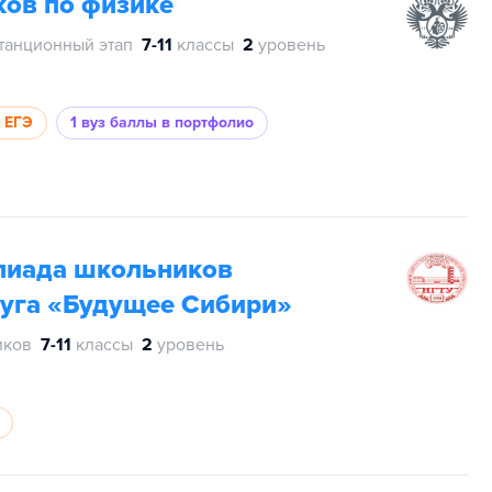
ов по физике
станционный этап
7-11
классы
2
уровень
а ЕГЭ
1 вуз
баллы в портфолио
пиада школьников
уга «Будущее Сибири»
иков
7-11
классы
2
уровень