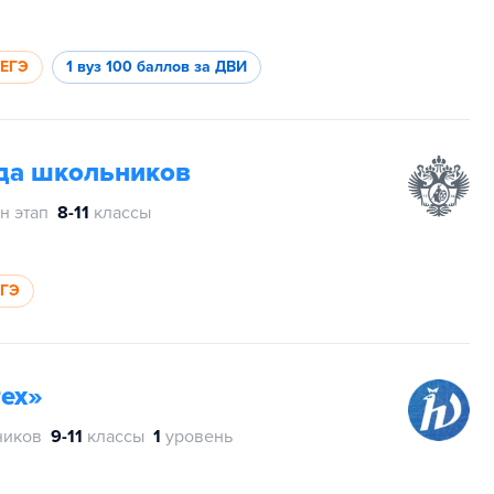
 ЕГЭ
1 вуз
100 баллов за ДВИ
да школьников
н этап
8-11
классы
ЕГЭ
ех»
ников
9-11
классы
1
уровень