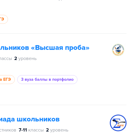
ГЭ
ольников «Высшая проба»
лассы
2
уровень
за ЕГЭ
3 вуза
баллы в портфолио
пиада школьников
стников
7-11
классы
2
уровень