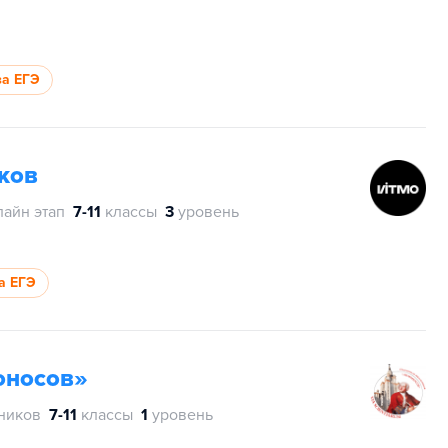
за ЕГЭ
ков
лайн этап
7-11
классы
3
уровень
а ЕГЭ
оносов»
тников
7-11
классы
1
уровень