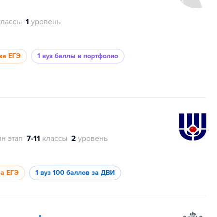
классы
1
уровень
за ЕГЭ
1 вуз
баллы в портфолио
н этап
7-11
классы
2
уровень
за ЕГЭ
1 вуз
100 баллов за ДВИ