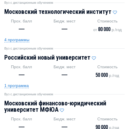
Вуз с дистанционным обучением
Московский технологический институт
Прох. балл
Бюдж. мест
Стоимость
—
—
80 000
от
р./год
4 программы
Вуз с дистанционным обучением
Российский новый университет
Прох. балл
Бюдж. мест
Стоимость
—
—
50 000
р./год
1 программа
Вуз с дистанционным обучением
Московский финансово-юридический
университет МФЮА
Прох. балл
Бюдж. мест
Стоимость
—
—
90 000
р./год