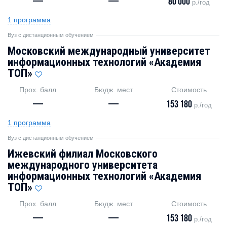
—
—
80 000
р./год
1 программа
Вуз с дистанционным обучением
Московский международный университет
информационных технологий «Академия
ТОП»
Прох. балл
Бюдж. мест
Стоимость
—
—
153 180
р./год
1 программа
Вуз с дистанционным обучением
Ижевский филиал Московского
международного университета
информационных технологий «Академия
TOП»
Прох. балл
Бюдж. мест
Стоимость
—
—
153 180
р./год