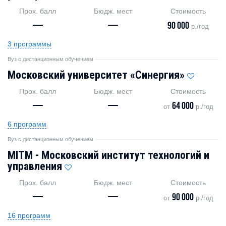
Прох. балл
Бюдж. мест
Стоимость
—
—
90 000
р./год
3 программы
Вуз с дистанционным обучением
Московский университет «Синергия»
Прох. балл
Бюдж. мест
Стоимость
—
—
64 000
от
р./год
6 программ
Вуз с дистанционным обучением
MITM - Московский институт технологий и
управления
Прох. балл
Бюдж. мест
Стоимость
—
—
90 000
от
р./год
16 программ