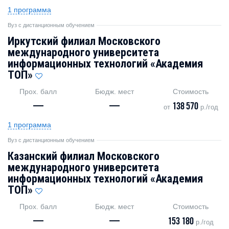
1 программа
Вуз с дистанционным обучением
Иркутский филиал Московского
международного университета
информационных технологий «Академия
TOП»
Прох. балл
Бюдж. мест
Стоимость
—
—
138 570
от
р./год
1 программа
Вуз с дистанционным обучением
Казанский филиал Московского
международного университета
информационных технологий «Академия
TOП»
Прох. балл
Бюдж. мест
Стоимость
—
—
153 180
р./год