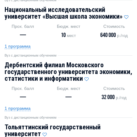
Национальный исследовательский
университет «Высшая школа экономики»
Прох. балл
Бюдж. мест
Стоимость
—
10
640 000
мест
р./год
1 программа
Вуз с дистанционным обучением
Дербентский филиал Московского
государственного университета экономики,
статистики и информатики
Прох. балл
Бюдж. мест
Стоимость
—
—
32 000
р./год
1 программа
Вуз с дистанционным обучением
Тольяттинский государственный
университет