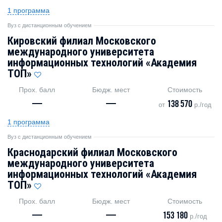
1 программа
Вуз с дистанционным обучением
Кировский филиал Московского
международного университета
информационных технологий «Академия
TOП»
Прох. балл
Бюдж. мест
Стоимость
—
—
138 570
от
р./год
1 программа
Вуз с дистанционным обучением
Краснодарский филиал Московского
международного университета
информационных технологий «Академия
TOП»
Прох. балл
Бюдж. мест
Стоимость
—
—
153 180
р./год