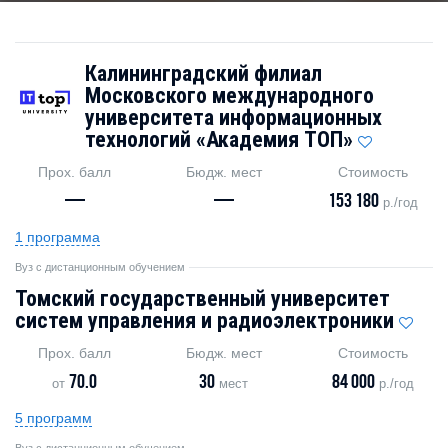
Калининградский филиал
Московского международного
университета информационных
технологий «Академия TOП»
Прох. балл
Бюдж. мест
Стоимость
—
—
153 180
р./год
1 программа
Вуз с дистанционным обучением
Томский государственный университет
систем управления и радиоэлектроники
Прох. балл
Бюдж. мест
Стоимость
70.0
30
84 000
от
мест
р./год
5 программ
Вуз с дистанционным обучением