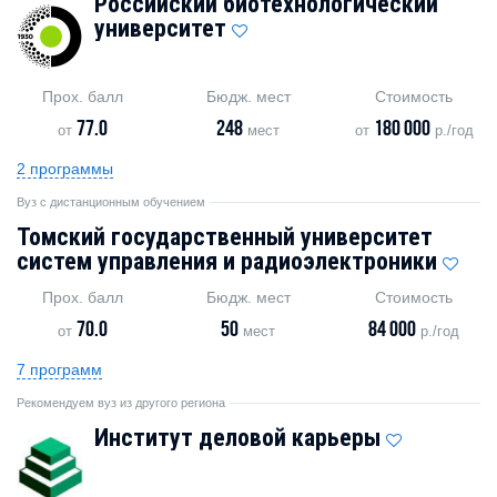
Российский биотехнологический
университет
Прох. балл
Бюдж. мест
Стоимость
77.0
248
180 000
от
мест
от
р./год
2 программы
Вуз с дистанционным обучением
Томский государственный университет
систем управления и радиоэлектроники
Прох. балл
Бюдж. мест
Стоимость
70.0
50
84 000
от
мест
р./год
7 программ
Рекомендуем вуз из другого региона
Институт деловой карьеры