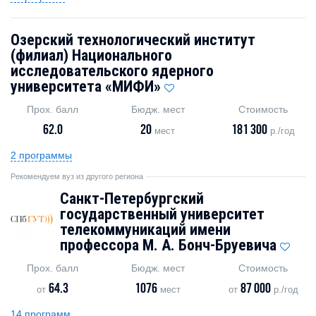
Озерский технологический институт
(филиал) Национального
исследовательского ядерного
университета «МИФИ»
Прох. балл
Бюдж. мест
Стоимость
62.0
20
181 300
мест
р./год
2 программы
Рекомендуем вуз из другого региона
Санкт-Петербургский
государственный университет
телекоммуникаций имени
профессора М. А. Бонч-Бруевича
Прох. балл
Бюдж. мест
Стоимость
64.3
1076
87 000
от
мест
от
р./год
14 программ