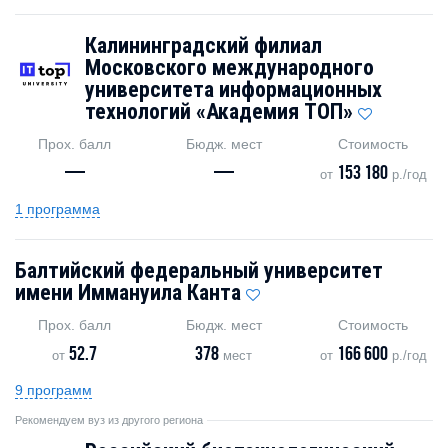
Калининградский филиал
Московского международного
университета информационных
технологий «Академия TOП»
Прох. балл
Бюдж. мест
Стоимость
—
—
153 180
от
р./год
1 программа
Балтийский федеральный университет
имени Иммануила Канта
Прох. балл
Бюдж. мест
Стоимость
52.7
378
166 600
от
мест
от
р./год
9 программ
Рекомендуем вуз из другого региона