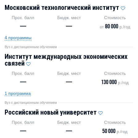
Московский технологический институт
Прох. балл
Бюдж. мест
Стоимость
—
—
80 000
от
р./год
4 программы
Вуз с дистанционным обучением
Институт международных экономических
связей
Прох. балл
Бюдж. мест
Стоимость
—
—
130 000
р./год
1 программа
Вуз с дистанционным обучением
Российский новый университет
Прох. балл
Бюдж. мест
Стоимость
—
—
50 000
р./год