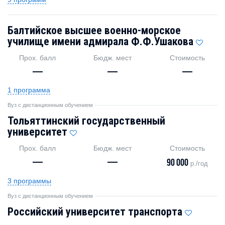
Балтийское высшее военно-морское
училище имени адмирала Ф.Ф.Ушакова
Прох. балл
Бюдж. мест
Стоимость
—
—
—
1 программа
Вуз с дистанционным обучением
Тольяттинский государственный
университет
Прох. балл
Бюдж. мест
Стоимость
—
—
90 000
р./год
3 программы
Вуз с дистанционным обучением
Российский университет транспорта