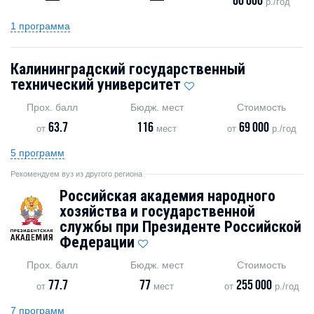
—
—
60 000
р./год
1 программа
Калининградский государственный
технический университет
Прох. балл
Бюдж. мест
Стоимость
63.7
116
69 000
от
мест
от
р./год
5 программ
Рекомендуем вуз из другого региона
Российская академия народного
хозяйства и государственной
службы при Президенте Российской
Федерации
Прох. балл
Бюдж. мест
Стоимость
77.7
77
255 000
от
мест
от
р./год
7 программ