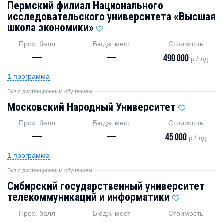
Пермский филиал Национального
исследовательского университета «Высшая
школа экономики»
Прох. балл
Бюдж. мест
Стоимость
—
—
490 000
р./год
1 программа
Вуз с дистанционным обучением
Московский Народный Университет
Прох. балл
Бюдж. мест
Стоимость
—
—
45 000
р./год
1 программа
Вуз с дистанционным обучением
Сибирский государственный университет
телекоммуникаций и информатики
Прох. балл
Бюдж. мест
Стоимость