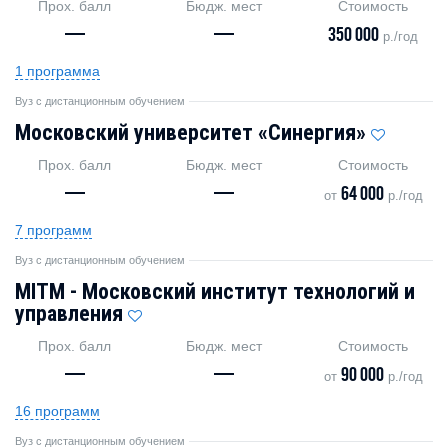
Прох. балл
Бюдж. мест
Стоимость
—
—
350 000
р./год
1 программа
Вуз с дистанционным обучением
Московский университет «Синергия»
Прох. балл
Бюдж. мест
Стоимость
—
—
64 000
от
р./год
7 программ
Вуз с дистанционным обучением
MITM - Московский институт технологий и
управления
Прох. балл
Бюдж. мест
Стоимость
—
—
90 000
от
р./год
16 программ
Вуз с дистанционным обучением