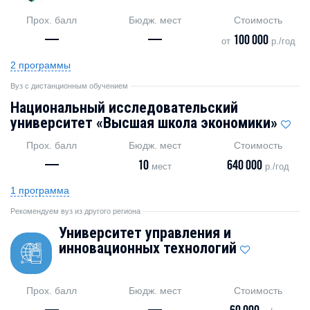
Прох. балл
Бюдж. мест
Стоимость
—
—
100 000
от
р./год
2 программы
Вуз с дистанционным обучением
Национальный исследовательский
университет «Высшая школа экономики»
Прох. балл
Бюдж. мест
Стоимость
—
10
640 000
мест
р./год
1 программа
Рекомендуем вуз из другого региона
Университет управления и
инновационных технологий
Прох. балл
Бюдж. мест
Стоимость