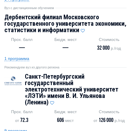
Вуз с дистанционным обучением
Дербентский филиал Московского
государственного университета экономики,
статистики и информатики
Прох. балл
Бюдж. мест
Стоимость
—
—
32 000
р./год
1 программа
Рекомендуем вуз из другого региона
Санкт-Петербургский
государственный
электротехнический университет
«ЛЭТИ» имени В. И. Ульянова
(Ленина)
Прох. балл
Бюдж. мест
Стоимость
72.3
606
126 000
от
мест
от
р./год
9 программ